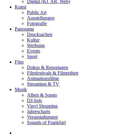
Digital (KI, AR, Web)
Kunst
Public Art
Ausstellungen
Fotografie
Panorama
Drucksachen
Kultur
Werbung
Events
Sport
Film
Dokus & Reportagen
Filmfestivals & Filmreihen
Animationsfilme
Streaming & TV
Musik
Alben & Songs
DJ-Sets
Vinyl Shopping
Jahrescharts
Veranstaltungen
Sounds of Frankfurt
search