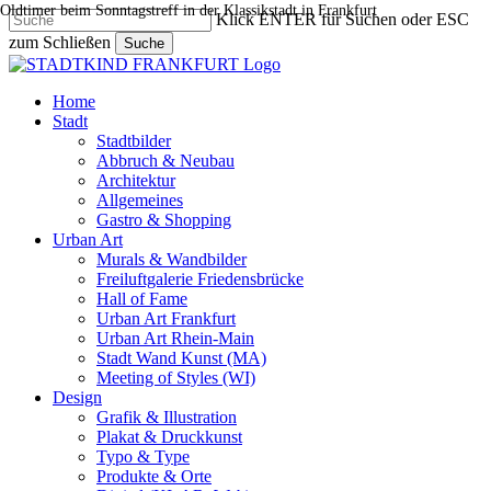
Oldtimer beim Sonntagstreff in der Klassikstadt in Frankfurt
Skip
Klick ENTER für Suchen oder ESC
to
zum Schließen
Suche
main
Close
content
Search
search
Menu
Home
Stadt
Stadtbilder
Abbruch & Neubau
Architektur
Allgemeines
Gastro & Shopping
Urban Art
Murals & Wandbilder
Freiluftgalerie Friedensbrücke
Hall of Fame
Urban Art Frankfurt
Urban Art Rhein-Main
Stadt Wand Kunst (MA)
Meeting of Styles (WI)
Design
Grafik & Illustration
Plakat & Druckkunst
Typo & Type
Produkte & Orte