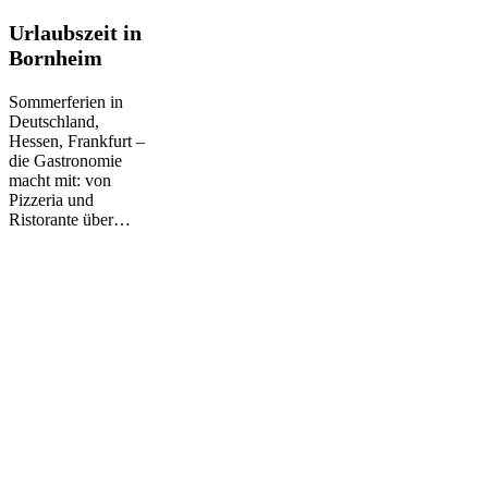
Urlaubszeit
Urlaubszeit in
in
Bornheim
Bornheim
Sommerferien in
Deutschland,
Hessen, Frankfurt –
die Gastronomie
macht mit: von
Pizzeria und
Ristorante über…