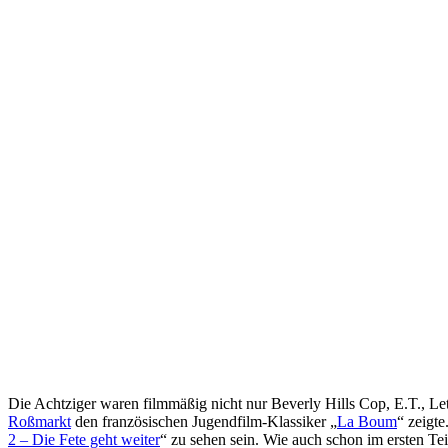
D
ie Achtziger waren filmmäßig nicht nur Beverly Hills Cop, E.T., L
Roßmarkt
den französischen Jugendfilm-Klassiker „
La Boum
“ zeigt
2 – Die Fete geht weiter
“ zu sehen sein. Wie auch schon im ersten Te