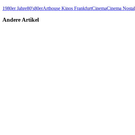
1980er Jahre
80's
80er
Arthouse Kinos Frankfurt
Cinema
Cinema Nostal
Andere Artikel