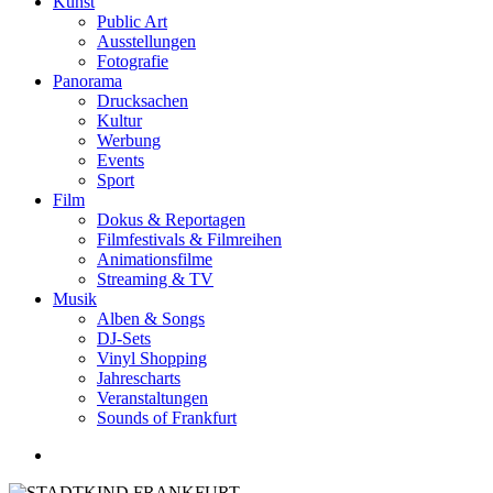
Kunst
Public Art
Ausstellungen
Fotografie
Panorama
Drucksachen
Kultur
Werbung
Events
Sport
Film
Dokus & Reportagen
Filmfestivals & Filmreihen
Animationsfilme
Streaming & TV
Musik
Alben & Songs
DJ-Sets
Vinyl Shopping
Jahrescharts
Veranstaltungen
Sounds of Frankfurt
search