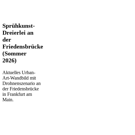
Sprühkunst-
Sprühkunst-
Dreierlei
Dreierlei an
an
der
der
Friedensbrücke
Friedensbrücke
(Sommer
(Sommer
2026)
2026)
Aktuelles Urban-
Art-Wandbild mit
Drohnenszenario an
der Friedensbrücke
in Frankfurt am
Main.