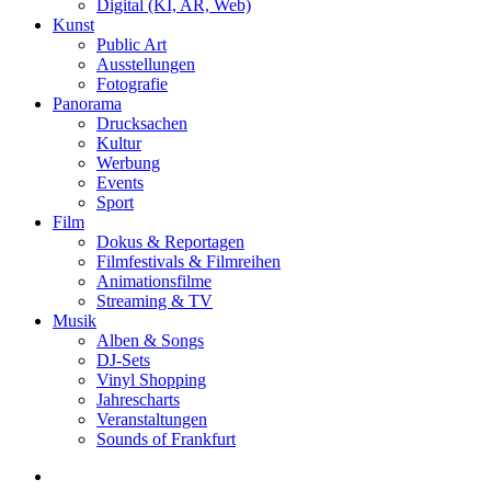
Digital (KI, AR, Web)
Kunst
Public Art
Ausstellungen
Fotografie
Panorama
Drucksachen
Kultur
Werbung
Events
Sport
Film
Dokus & Reportagen
Filmfestivals & Filmreihen
Animationsfilme
Streaming & TV
Musik
Alben & Songs
DJ-Sets
Vinyl Shopping
Jahrescharts
Veranstaltungen
Sounds of Frankfurt
search