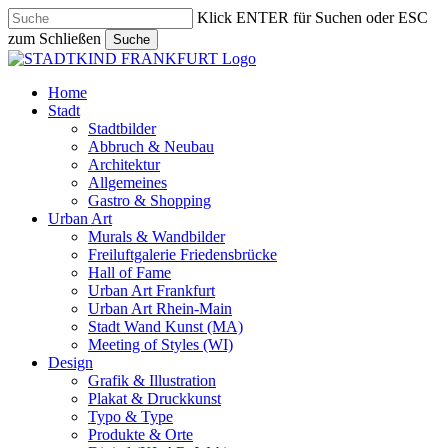
Skip
Klick ENTER für Suchen oder ESC
to
zum Schließen
Suche
main
Close
content
Search
search
Menu
Home
Stadt
Stadtbilder
Abbruch & Neubau
Architektur
Allgemeines
Gastro & Shopping
Urban Art
Murals & Wandbilder
Freiluftgalerie Friedensbrücke
Hall of Fame
Urban Art Frankfurt
Urban Art Rhein-Main
Stadt Wand Kunst (MA)
Meeting of Styles (WI)
Design
Grafik & Illustration
Plakat & Druckkunst
Typo & Type
Produkte & Orte