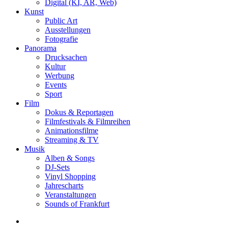
Digital (KI, AR, Web)
Kunst
Public Art
Ausstellungen
Fotografie
Panorama
Drucksachen
Kultur
Werbung
Events
Sport
Film
Dokus & Reportagen
Filmfestivals & Filmreihen
Animationsfilme
Streaming & TV
Musik
Alben & Songs
DJ-Sets
Vinyl Shopping
Jahrescharts
Veranstaltungen
Sounds of Frankfurt
search