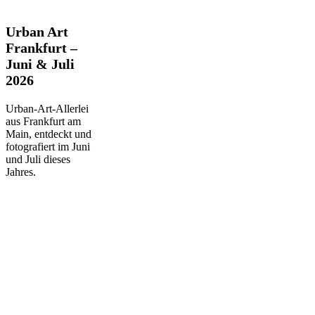
Urban
Urban Art
Art
Frankfurt –
Frankfurt
Juni & Juli
–
2026
Juni
&
Juli
Urban-Art-Allerlei
2026
aus Frankfurt am
Main, entdeckt und
fotografiert im Juni
und Juli dieses
Jahres.