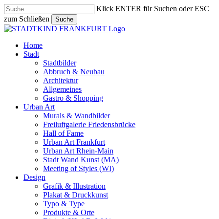
Skip
Klick ENTER für Suchen oder ESC
to
zum Schließen
Suche
main
Close
content
Search
search
Menu
Home
Stadt
Stadtbilder
Abbruch & Neubau
Architektur
Allgemeines
Gastro & Shopping
Urban Art
Murals & Wandbilder
Freiluftgalerie Friedensbrücke
Hall of Fame
Urban Art Frankfurt
Urban Art Rhein-Main
Stadt Wand Kunst (MA)
Meeting of Styles (WI)
Design
Grafik & Illustration
Plakat & Druckkunst
Typo & Type
Produkte & Orte