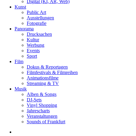
Digital (KI, AR, Web)
Kunst
Public Art
Ausstellungen
Fotografie
Panorama
Drucksachen
Kultur
Werbung
Events
Sport
Film
Dokus & Reportagen
Filmfestivals & Filmreihen
Animationsfilme
Streaming & TV
Musik
Alben & Songs
DJ-Sets
Vinyl Shopping
Jahrescharts
Veranstaltungen
Sounds of Frankfurt
search