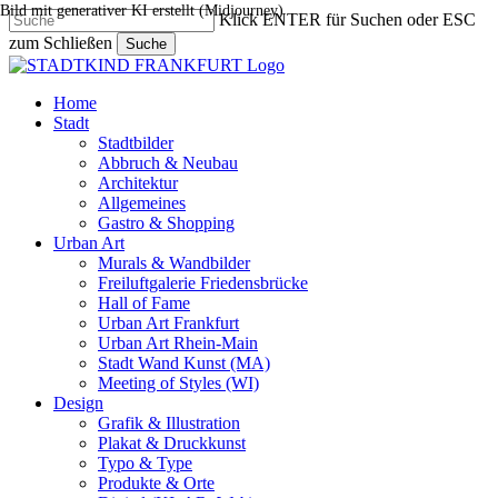
Bild mit generativer KI erstellt (Midjourney)
Skip
Klick ENTER für Suchen oder ESC
to
zum Schließen
Suche
main
Close
content
Search
search
Menu
Home
Stadt
Stadtbilder
Abbruch & Neubau
Architektur
Allgemeines
Gastro & Shopping
Urban Art
Murals & Wandbilder
Freiluftgalerie Friedensbrücke
Hall of Fame
Urban Art Frankfurt
Urban Art Rhein-Main
Stadt Wand Kunst (MA)
Meeting of Styles (WI)
Design
Grafik & Illustration
Plakat & Druckkunst
Typo & Type
Produkte & Orte