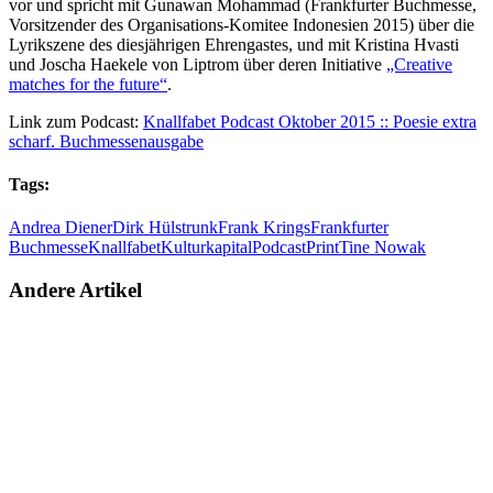
vor und spricht mit Gunawan Mohammad (Frankfurter Buchmesse,
Vorsitzender des Organisations-Komitee Indonesien 2015) über die
Lyrikszene des diesjährigen Ehrengastes, und mit Kristina Hvasti
und Joscha Haekele von Liptrom über deren Initiative
„Creative
matches for the future“
.
Link zum Podcast:
Knallfabet Podcast Oktober 2015 :: Poesie extra
scharf. Buchmessenausgabe
Tags:
Andrea Diener
Dirk Hülstrunk
Frank Krings
Frankfurter
Buchmesse
Knallfabet
Kulturkapital
Podcast
Print
Tine Nowak
Andere Artikel