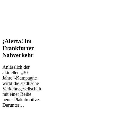
¡Alerta!
¡Alerta! im
im
Frankfurter
Frankfurter
Nahverkehr
Nahverkehr
Anlässlich der
aktuellen „30
Jahre“-Kampagne
wirbt die städtische
Verkehrsgesellschaft
mit einer Reihe
neuer Plakatmotive.
Darunter…