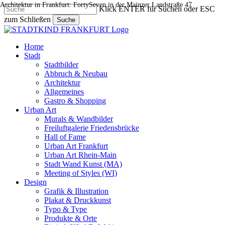
Architektur in Frankfurt: FortySeven in der Mainzer Landstraße 47
Skip
Klick ENTER für Suchen oder ESC
to
zum Schließen
Suche
main
Close
content
Search
search
Menu
Home
Stadt
Stadtbilder
Abbruch & Neubau
Architektur
Allgemeines
Gastro & Shopping
Urban Art
Murals & Wandbilder
Freiluftgalerie Friedensbrücke
Hall of Fame
Urban Art Frankfurt
Urban Art Rhein-Main
Stadt Wand Kunst (MA)
Meeting of Styles (WI)
Design
Grafik & Illustration
Plakat & Druckkunst
Typo & Type
Produkte & Orte