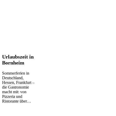
Urlaubszeit
Urlaubszeit in
in
Bornheim
Bornheim
Sommerferien in
Deutschland,
Hessen, Frankfurt –
die Gastronomie
macht mit: von
Pizzeria und
Ristorante über…