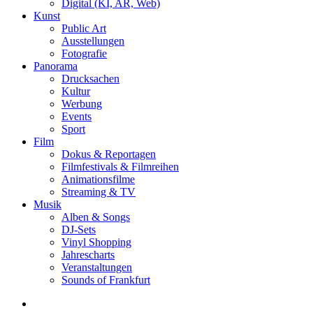
Digital (KI, AR, Web)
Kunst
Public Art
Ausstellungen
Fotografie
Panorama
Drucksachen
Kultur
Werbung
Events
Sport
Film
Dokus & Reportagen
Filmfestivals & Filmreihen
Animationsfilme
Streaming & TV
Musik
Alben & Songs
DJ-Sets
Vinyl Shopping
Jahrescharts
Veranstaltungen
Sounds of Frankfurt
search