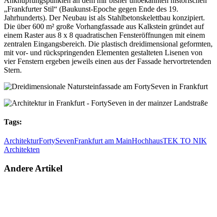
Anknüpfungspunkten an dem mir bisher unbekannten historischen
„Frankfurter Stil“ (Baukunst-Epoche gegen Ende des 19.
Jahrhunderts). Der Neubau ist als Stahlbetonskelettbau konzipiert.
Die über 600 m² große Vorhangfassade aus Kalkstein gründet auf
einem Raster aus 8 x 8 quadratischen Fensteröffnungen mit einem
zentralen Eingangsbereich. Die plastisch dreidimensional geformten,
mit vor- und rückspringenden Elementen gestalteten Lisenen von
vier Fenstern ergeben jeweils einen aus der Fassade hervortretenden
Stern.
Tags:
Architektur
FortySeven
Frankfurt am Main
Hochhaus
TEK TO NIK
Architekten
Andere Artikel