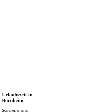
Urlaubszeit
Urlaubszeit in
in
Bornheim
Bornheim
Sommerferien in