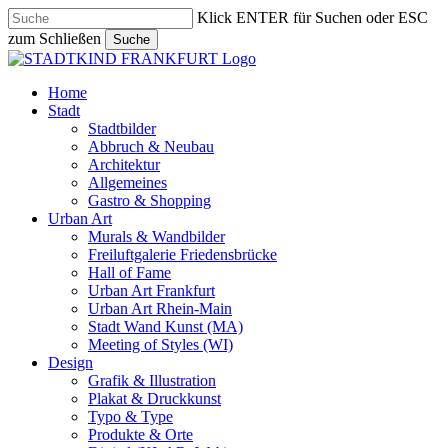
Skip
Klick ENTER für Suchen oder ESC
to
zum Schließen
Suche
main
Close
content
Search
search
Menu
Home
Stadt
Stadtbilder
Abbruch & Neubau
Architektur
Allgemeines
Gastro & Shopping
Urban Art
Murals & Wandbilder
Freiluftgalerie Friedensbrücke
Hall of Fame
Urban Art Frankfurt
Urban Art Rhein-Main
Stadt Wand Kunst (MA)
Meeting of Styles (WI)
Design
Grafik & Illustration
Plakat & Druckkunst
Typo & Type
Produkte & Orte