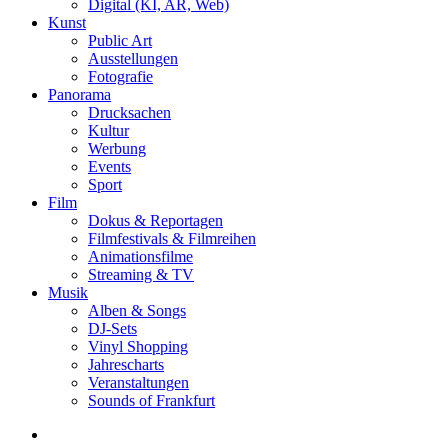
Digital (KI, AR, Web)
Kunst
Public Art
Ausstellungen
Fotografie
Panorama
Drucksachen
Kultur
Werbung
Events
Sport
Film
Dokus & Reportagen
Filmfestivals & Filmreihen
Animationsfilme
Streaming & TV
Musik
Alben & Songs
DJ-Sets
Vinyl Shopping
Jahrescharts
Veranstaltungen
Sounds of Frankfurt
search