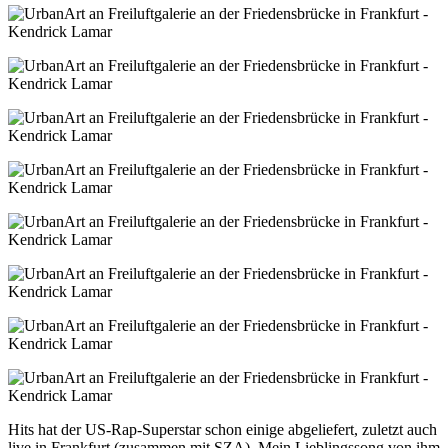
Hits hat der US-Rap-Superstar schon einige abgeliefert, zuletzt auch
live in Frankfurt (zusammen mit SZA). Mein Lieblingssong von ihm