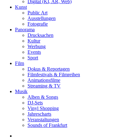
Digital (KI, AR, Web)
Kunst
Public Art
Ausstellungen
Fotografie
Panorama
Drucksachen
Kultur
Werbung
Events
Sport
Film
Dokus & Reportagen
Filmfestivals & Filmreihen
Animationsfilme
Streaming & TV
Musik
Alben & Songs
DJ-Sets
Vinyl Shopping
Jahrescharts
Veranstaltungen
Sounds of Frankfurt
search