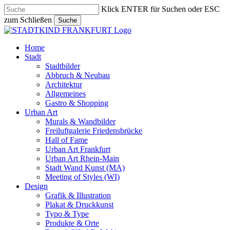
Skip
Klick ENTER für Suchen oder ESC
to
zum Schließen
Suche
main
Close
content
Search
search
Menu
Home
Stadt
Stadtbilder
Abbruch & Neubau
Architektur
Allgemeines
Gastro & Shopping
Urban Art
Murals & Wandbilder
Freiluftgalerie Friedensbrücke
Hall of Fame
Urban Art Frankfurt
Urban Art Rhein-Main
Stadt Wand Kunst (MA)
Meeting of Styles (WI)
Design
Grafik & Illustration
Plakat & Druckkunst
Typo & Type
Produkte & Orte