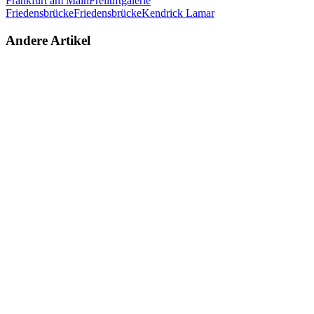
Frankfurt am Main
Freiluftgalerie
Friedensbrücke
Friedensbrücke
Kendrick Lamar
Andere Artikel