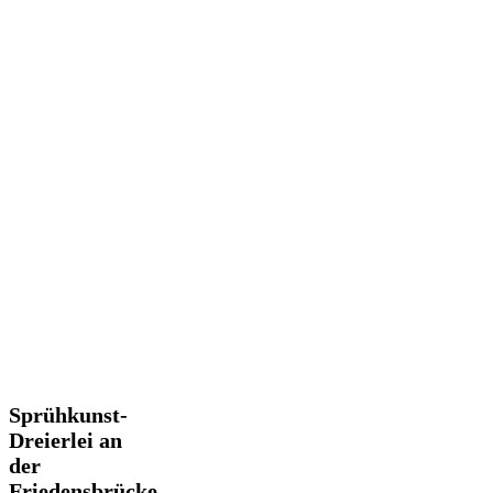
Sprühkunst-
Sprühkunst-
Dreierlei
Dreierlei an
an
der
der
Friedensbrücke
Friedensbrücke