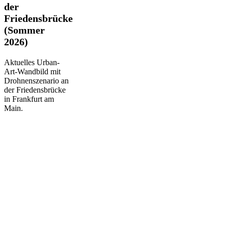
der
der
Friedensbrücke
Friedensbrücke
(Sommer
(Sommer
2026)
2026)
Aktuelles Urban-
Art-Wandbild mit
Drohnenszenario an
der Friedensbrücke
in Frankfurt am
Main.