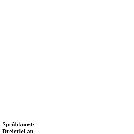
Sprühkunst-
Sprühkunst-
Dreierlei
Dreierlei an
an