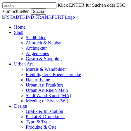
Skip
Klick ENTER für Suchen oder ESC
to
zum Schließen
Suche
main
Close
content
Search
search
Menu
Home
Stadt
Stadtbilder
Abbruch & Neubau
Architektur
Allgemeines
Gastro & Shopping
Urban Art
Murals & Wandbilder
Freiluftgalerie Friedensbrücke
Hall of Fame
Urban Art Frankfurt
Urban Art Rhein-Main
Stadt Wand Kunst (MA)
Meeting of Styles (WI)
Design
Grafik & Illustration
Plakat & Druckkunst
Typo & Type
Produkte & Orte