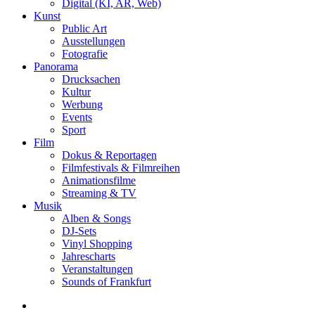
Digital (KI, AR, Web)
Kunst
Public Art
Ausstellungen
Fotografie
Panorama
Drucksachen
Kultur
Werbung
Events
Sport
Film
Dokus & Reportagen
Filmfestivals & Filmreihen
Animationsfilme
Streaming & TV
Musik
Alben & Songs
DJ-Sets
Vinyl Shopping
Jahrescharts
Veranstaltungen
Sounds of Frankfurt
search