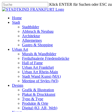
Skip
Klick ENTER für Suchen oder ESC zu
to
Close
main
Search
content
search
Menu
Home
Stadt
Stadtbilder
Abbruch & Neubau
Architektur
Allgemeines
Gastro & Shopping
Urban Art
Murals & Wandbilder
Freiluftgalerie Friedensbrücke
Hall of Fame
Urban Art Frankfurt
Urban Art Rhein-Main
Stadt Wand Kunst (MA)
Meeting of Styles (WI)
Design
Grafik & Illustration
Plakat & Druckkunst
Typo & Type
Produkte & Orte
Digital (KI, AR, Web)