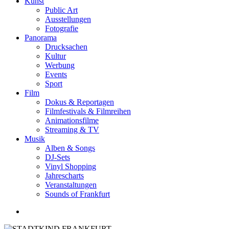
Kunst
Public Art
Ausstellungen
Fotografie
Panorama
Drucksachen
Kultur
Werbung
Events
Sport
Film
Dokus & Reportagen
Filmfestivals & Filmreihen
Animationsfilme
Streaming & TV
Musik
Alben & Songs
DJ-Sets
Vinyl Shopping
Jahrescharts
Veranstaltungen
Sounds of Frankfurt
search