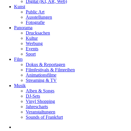
Digital (KI, AR, Web)
Kunst
Public Art
Ausstellungen
Fotografie
Panorama
Drucksachen
Kultur
Werbung
Events
Sport
Film
Dokus & Reportagen
Filmfestivals & Filmreihen
Animationsfilme
Streaming & TV
Musik
Alben & Songs
DJ-Sets
Vinyl Shopping
Jahrescharts
Veranstaltungen
Sounds of Frankfurt
search