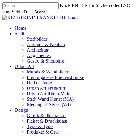
Skip
Klick ENTER für Suchen oder ESC
to
zum Schließen
Suche
main
Close
content
Search
search
Menu
Home
Stadt
Stadtbilder
Abbruch & Neubau
Architektur
Allgemeines
Gastro & Shopping
Urban Art
Murals & Wandbilder
Freiluftgalerie Friedensbrücke
Hall of Fame
Urban Art Frankfurt
Urban Art Rhein-Main
Stadt Wand Kunst (MA)
Meeting of Styles (WI)
Design
Grafik & Illustration
Plakat & Druckkunst
Typo & Type
Produkte & Orte