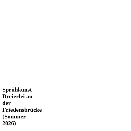
Sprühkunst-
Sprühkunst-
Dreierlei
Dreierlei an
an
der
der
Friedensbrücke
Friedensbrücke
(Sommer
(Sommer
2026)
2026)