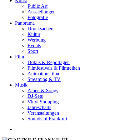
Kunst
Public Art
Ausstellungen
Fotografie
Panorama
Drucksachen
Kultur
Werbung
Events
Sport
Film
Dokus & Reportagen
Filmfestivals & Filmreihen
Animationsfilme
Streaming & TV
Musik
Alben & Songs
DJ-Sets
Vinyl Shopping
Jahrescharts
Veranstaltungen
Sounds of Frankfurt
search