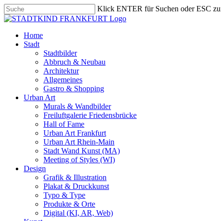
Skip
Klick ENTER für Suchen oder ESC zu
to
Close
main
Search
content
search
Menu
Home
Stadt
Stadtbilder
Abbruch & Neubau
Architektur
Allgemeines
Gastro & Shopping
Urban Art
Murals & Wandbilder
Freiluftgalerie Friedensbrücke
Hall of Fame
Urban Art Frankfurt
Urban Art Rhein-Main
Stadt Wand Kunst (MA)
Meeting of Styles (WI)
Design
Grafik & Illustration
Plakat & Druckkunst
Typo & Type
Produkte & Orte
Digital (KI, AR, Web)