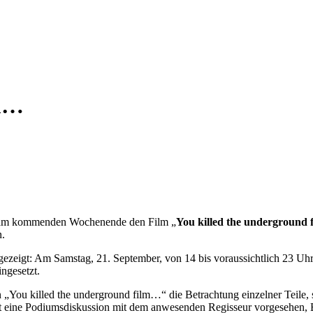
lm…
 am kommenden Wochenende den Film „
You killed the underground 
n.
gezeigt: Am Samstag, 21. September, von 14 bis voraussichtlich 23 Uhr
ngesetzt.
„You killed the underground film…“ die Betrachtung einzelner Teile, so 
st eine Podiumsdiskussion mit dem anwesenden Regisseur vorgesehen, 