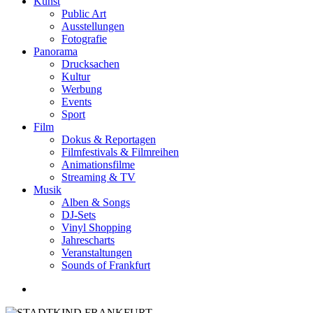
Kunst
Public Art
Ausstellungen
Fotografie
Panorama
Drucksachen
Kultur
Werbung
Events
Sport
Film
Dokus & Reportagen
Filmfestivals & Filmreihen
Animationsfilme
Streaming & TV
Musik
Alben & Songs
DJ-Sets
Vinyl Shopping
Jahrescharts
Veranstaltungen
Sounds of Frankfurt
search