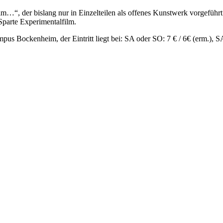
ilm…“, der bislang nur in Einzelteilen als offenes Kunstwerk vorgeführ
Sparte Experimentalfilm.
us Bockenheim, der Eintritt liegt bei: SA oder SO: 7 € / 6€ (erm.), S