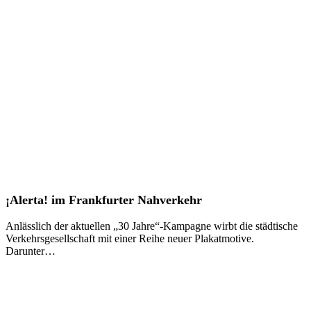
¡Alerta!
¡Alerta! im Frankfurter Nahverkehr
im
Frankfurter
Anlässlich der aktuellen „30 Jahre“-Kampagne wirbt die städtische
Nahverkehr
Verkehrsgesellschaft mit einer Reihe neuer Plakatmotive.
Darunter…