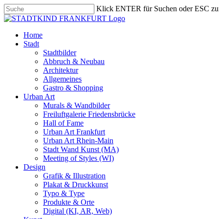
Skip
Klick ENTER für Suchen oder ESC zu
to
Close
main
Search
content
search
Menu
Home
Stadt
Stadtbilder
Abbruch & Neubau
Architektur
Allgemeines
Gastro & Shopping
Urban Art
Murals & Wandbilder
Freiluftgalerie Friedensbrücke
Hall of Fame
Urban Art Frankfurt
Urban Art Rhein-Main
Stadt Wand Kunst (MA)
Meeting of Styles (WI)
Design
Grafik & Illustration
Plakat & Druckkunst
Typo & Type
Produkte & Orte
Digital (KI, AR, Web)