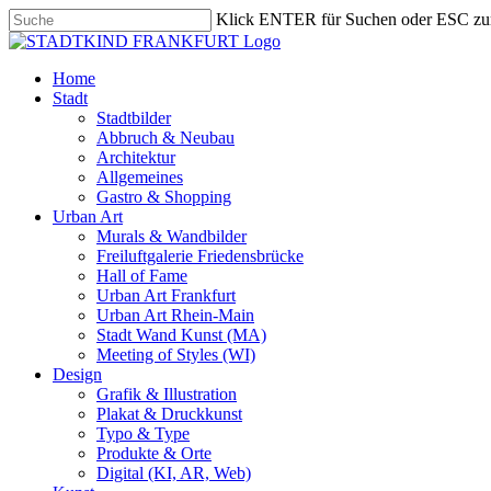
Skip
Klick ENTER für Suchen oder ESC zu
to
Close
main
Search
content
search
Menu
Home
Stadt
Stadtbilder
Abbruch & Neubau
Architektur
Allgemeines
Gastro & Shopping
Urban Art
Murals & Wandbilder
Freiluftgalerie Friedensbrücke
Hall of Fame
Urban Art Frankfurt
Urban Art Rhein-Main
Stadt Wand Kunst (MA)
Meeting of Styles (WI)
Design
Grafik & Illustration
Plakat & Druckkunst
Typo & Type
Produkte & Orte
Digital (KI, AR, Web)