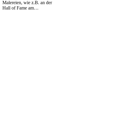
Malereien, wie z.B. an der
und
Hall of Fame am…
Hessen