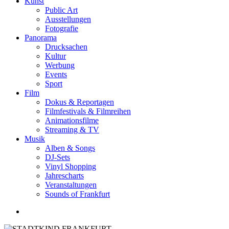
Kunst
Public Art
Ausstellungen
Fotografie
Panorama
Drucksachen
Kultur
Werbung
Events
Sport
Film
Dokus & Reportagen
Filmfestivals & Filmreihen
Animationsfilme
Streaming & TV
Musik
Alben & Songs
DJ-Sets
Vinyl Shopping
Jahrescharts
Veranstaltungen
Sounds of Frankfurt
search