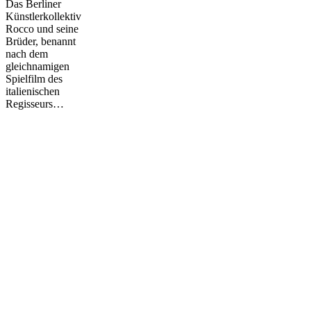
Das Berliner
de
Künstlerkollektiv
la
Rocco und seine
révolte
Brüder, benannt
nach dem
gleichnamigen
Spielfilm des
italienischen
Regisseurs…