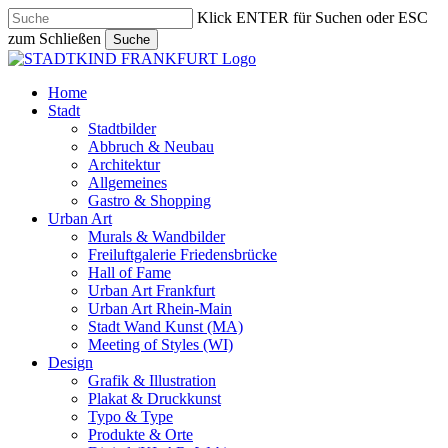
Skip
Klick ENTER für Suchen oder ESC
to
zum Schließen
Suche
main
Close
content
Search
search
Menu
Home
Stadt
Stadtbilder
Abbruch & Neubau
Architektur
Allgemeines
Gastro & Shopping
Urban Art
Murals & Wandbilder
Freiluftgalerie Friedensbrücke
Hall of Fame
Urban Art Frankfurt
Urban Art Rhein-Main
Stadt Wand Kunst (MA)
Meeting of Styles (WI)
Design
Grafik & Illustration
Plakat & Druckkunst
Typo & Type
Produkte & Orte