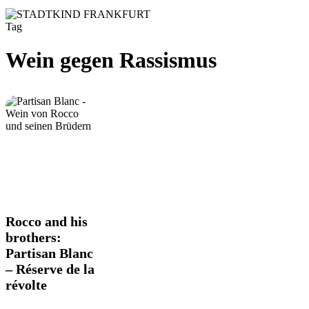
Tag
Wein gegen Rassismus
Rocco
Rocco and his
and
brothers:
his
Partisan Blanc
brothers:
– Réserve de la
Partisan
Blanc
révolte
–
Réserve