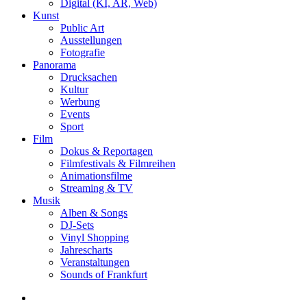
Digital (KI, AR, Web)
Kunst
Public Art
Ausstellungen
Fotografie
Panorama
Drucksachen
Kultur
Werbung
Events
Sport
Film
Dokus & Reportagen
Filmfestivals & Filmreihen
Animationsfilme
Streaming & TV
Musik
Alben & Songs
DJ-Sets
Vinyl Shopping
Jahrescharts
Veranstaltungen
Sounds of Frankfurt
search