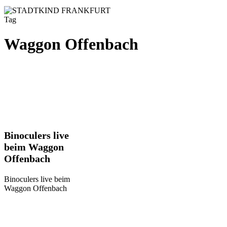
Tag
Waggon Offenbach
Binoculers
Binoculers live
live
beim Waggon
beim
Offenbach
Waggon
Offenbach
Binoculers live beim
Waggon Offenbach