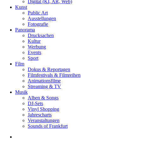
Digital (KI, AR, Web)
Kunst
Public Art
Ausstellungen
Fotografie
Panorama
Drucksachen
Kultur
Werbung
Events
Sport
Film
Dokus & Reportagen
Filmfestivals & Filmreihen
Animationsfilme
Streaming & TV
Musik
Alben & Songs
DJ-Sets
Vinyl Shopping
Jahrescharts
Veranstaltungen
Sounds of Frankfurt
search