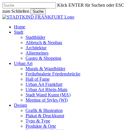
Skip
Klick ENTER für Suchen oder ESC
to
zum Schließen
Suche
main
Close
content
Search
search
Menu
Home
Stadt
Stadtbilder
Abbruch & Neubau
Architektur
Allgemeines
Gastro & Shopping
Urban Art
Murals & Wandbilder
Freiluftgalerie Friedensbrücke
Hall of Fame
Urban Art Frankfurt
Urban Art Rhein-Main
Stadt Wand Kunst (MA)
Meeting of Styles (WI)
Design
Grafik & Illustration
Plakat & Druckkunst
Typo & Type
Produkte & Orte