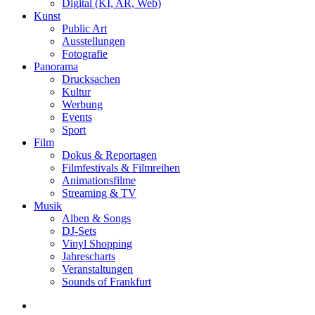
Digital (KI, AR, Web)
Kunst
Public Art
Ausstellungen
Fotografie
Panorama
Drucksachen
Kultur
Werbung
Events
Sport
Film
Dokus & Reportagen
Filmfestivals & Filmreihen
Animationsfilme
Streaming & TV
Musik
Alben & Songs
DJ-Sets
Vinyl Shopping
Jahrescharts
Veranstaltungen
Sounds of Frankfurt
search