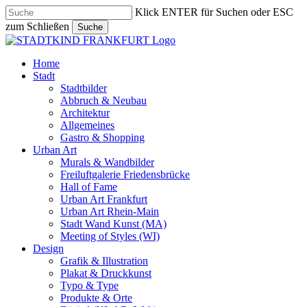
Skip
Klick ENTER für Suchen oder ESC
to
zum Schließen
Suche
main
Close
content
Search
search
Menu
Home
Stadt
Stadtbilder
Abbruch & Neubau
Architektur
Allgemeines
Gastro & Shopping
Urban Art
Murals & Wandbilder
Freiluftgalerie Friedensbrücke
Hall of Fame
Urban Art Frankfurt
Urban Art Rhein-Main
Stadt Wand Kunst (MA)
Meeting of Styles (WI)
Design
Grafik & Illustration
Plakat & Druckkunst
Typo & Type
Produkte & Orte