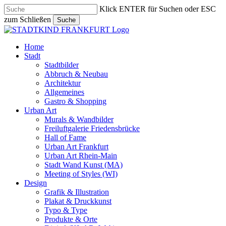
Skip
Klick ENTER für Suchen oder ESC
to
zum Schließen
Suche
main
Close
content
Search
search
Menu
Home
Stadt
Stadtbilder
Abbruch & Neubau
Architektur
Allgemeines
Gastro & Shopping
Urban Art
Murals & Wandbilder
Freiluftgalerie Friedensbrücke
Hall of Fame
Urban Art Frankfurt
Urban Art Rhein-Main
Stadt Wand Kunst (MA)
Meeting of Styles (WI)
Design
Grafik & Illustration
Plakat & Druckkunst
Typo & Type
Produkte & Orte