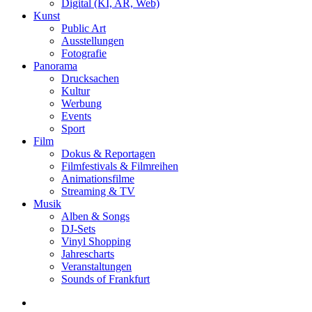
Digital (KI, AR, Web)
Kunst
Public Art
Ausstellungen
Fotografie
Panorama
Drucksachen
Kultur
Werbung
Events
Sport
Film
Dokus & Reportagen
Filmfestivals & Filmreihen
Animationsfilme
Streaming & TV
Musik
Alben & Songs
DJ-Sets
Vinyl Shopping
Jahrescharts
Veranstaltungen
Sounds of Frankfurt
search