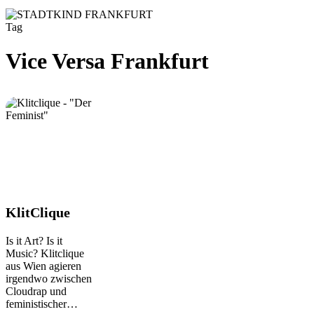
Tag
Vice Versa Frankfurt
KlitClique
KlitClique
Is it Art? Is it
Music? Klitclique
aus Wien agieren
irgendwo zwischen
Cloudrap und
feministischer…