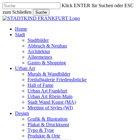
Skip
Klick ENTER für Suchen oder ESC
to
zum Schließen
Suche
main
Close
content
Search
search
Menu
Home
Stadt
Stadtbilder
Abbruch & Neubau
Architektur
Allgemeines
Gastro & Shopping
Urban Art
Murals & Wandbilder
Freiluftgalerie Friedensbrücke
Hall of Fame
Urban Art Frankfurt
Urban Art Rhein-Main
Stadt Wand Kunst (MA)
Meeting of Styles (WI)
Design
Grafik & Illustration
Plakat & Druckkunst
Typo & Type
Produkte & Orte