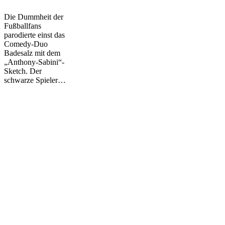
uns
für
Die Dummheit der
alle,
Fußballfans
die
parodierte einst das
gegen
Comedy-Duo
uns
Badesalz mit dem
schreien
„Anthony-Sabini“-
Sketch. Der
schwarze Spieler…