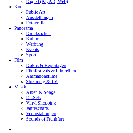
Digital (KI, AR, Web)
Kunst
Public Art
Ausstellungen
Fotografie
Panorama
Drucksachen
Kultur
Werbung
Events
Sport
Film
Dokus & Reportagen
Filmfestivals & Filmreihen
Animationsfilme
Streaming & TV
Musik
Alben & Songs
DJ-Sets
Vinyl Shopping
Jahrescharts
Veranstaltungen
Sounds of Frankfurt
search