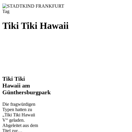
Tag
Tiki Tiki Hawaii
Tiki
Tiki Tiki
Tiki
Hawaii am
Hawaii
Günthersburgpark
am
Günthersburgpark
Die fragwürdigen
Typen hatten zu
„Tiki Tiki Hawaii
V“ geladen.
Abgeleitet aus dem
Titel zur…