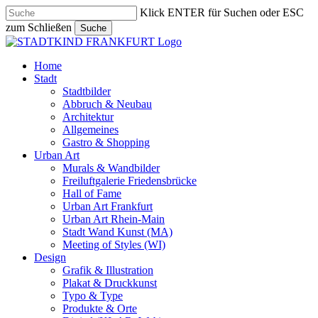
Skip
Klick ENTER für Suchen oder ESC
to
zum Schließen
Suche
main
Close
content
Search
search
Menu
Home
Stadt
Stadtbilder
Abbruch & Neubau
Architektur
Allgemeines
Gastro & Shopping
Urban Art
Murals & Wandbilder
Freiluftgalerie Friedensbrücke
Hall of Fame
Urban Art Frankfurt
Urban Art Rhein-Main
Stadt Wand Kunst (MA)
Meeting of Styles (WI)
Design
Grafik & Illustration
Plakat & Druckkunst
Typo & Type
Produkte & Orte