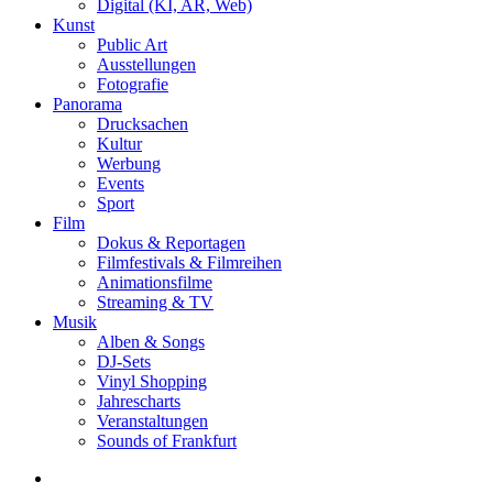
Digital (KI, AR, Web)
Kunst
Public Art
Ausstellungen
Fotografie
Panorama
Drucksachen
Kultur
Werbung
Events
Sport
Film
Dokus & Reportagen
Filmfestivals & Filmreihen
Animationsfilme
Streaming & TV
Musik
Alben & Songs
DJ-Sets
Vinyl Shopping
Jahrescharts
Veranstaltungen
Sounds of Frankfurt
search