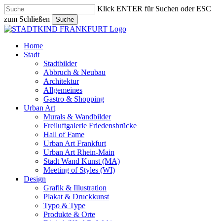
Skip
Klick ENTER für Suchen oder ESC
to
zum Schließen
Suche
main
Close
content
Search
search
Menu
Home
Stadt
Stadtbilder
Abbruch & Neubau
Architektur
Allgemeines
Gastro & Shopping
Urban Art
Murals & Wandbilder
Freiluftgalerie Friedensbrücke
Hall of Fame
Urban Art Frankfurt
Urban Art Rhein-Main
Stadt Wand Kunst (MA)
Meeting of Styles (WI)
Design
Grafik & Illustration
Plakat & Druckkunst
Typo & Type
Produkte & Orte