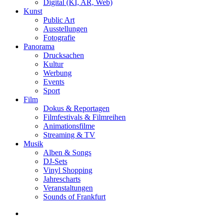
Digital (KI, AR, Web)
Kunst
Public Art
Ausstellungen
Fotografie
Panorama
Drucksachen
Kultur
Werbung
Events
Sport
Film
Dokus & Reportagen
Filmfestivals & Filmreihen
Animationsfilme
Streaming & TV
Musik
Alben & Songs
DJ-Sets
Vinyl Shopping
Jahrescharts
Veranstaltungen
Sounds of Frankfurt
search