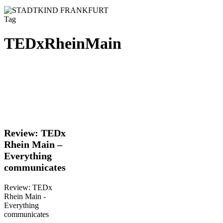
Tag
TEDxRheinMain
Review:
Review: TEDx
TEDx
Rhein Main –
Rhein
Everything
Main
communicates
–
Everything
communicates
Review: TEDx
Rhein Main -
Everything
communicates