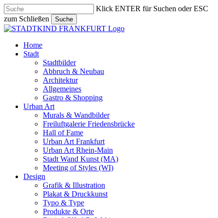
Skip
Klick ENTER für Suchen oder ESC
to
zum Schließen
Suche
main
Close
content
Search
search
Menu
Home
Stadt
Stadtbilder
Abbruch & Neubau
Architektur
Allgemeines
Gastro & Shopping
Urban Art
Murals & Wandbilder
Freiluftgalerie Friedensbrücke
Hall of Fame
Urban Art Frankfurt
Urban Art Rhein-Main
Stadt Wand Kunst (MA)
Meeting of Styles (WI)
Design
Grafik & Illustration
Plakat & Druckkunst
Typo & Type
Produkte & Orte