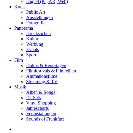
Digital (KI, AR, Web)
Kunst
Public Art
Ausstellungen
Fotografie
Panorama
Drucksachen
Kultur
Werbung
Events
Sport
Film
Dokus & Reportagen
Filmfestivals & Filmreihen
Animationsfilme
Streaming & TV
Musik
Alben & Songs
DJ-Sets
Vinyl Shopping
Jahrescharts
Veranstaltungen
Sounds of Frankfurt
search