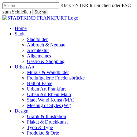
Skip
Klick ENTER für Suchen oder ESC
to
zum Schließen
Suche
main
Close
content
Search
search
Menu
Home
Stadt
Stadtbilder
Abbruch & Neubau
Architektur
Allgemeines
Gastro & Shopping
Urban Art
Murals & Wandbilder
Freiluftgalerie Friedensbrücke
Hall of Fame
Urban Art Frankfurt
Urban Art Rhein-Main
Stadt Wand Kunst (MA)
Meeting of Styles (WI)
Design
Grafik & Illustration
Plakat & Druckkunst
Typo & Type
Produkte & Orte