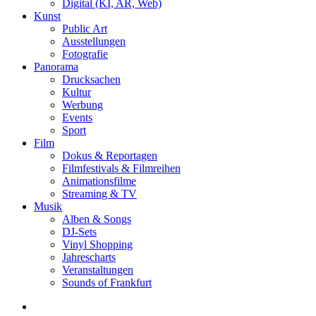
Digital (KI, AR, Web)
Kunst
Public Art
Ausstellungen
Fotografie
Panorama
Drucksachen
Kultur
Werbung
Events
Sport
Film
Dokus & Reportagen
Filmfestivals & Filmreihen
Animationsfilme
Streaming & TV
Musik
Alben & Songs
DJ-Sets
Vinyl Shopping
Jahrescharts
Veranstaltungen
Sounds of Frankfurt
search