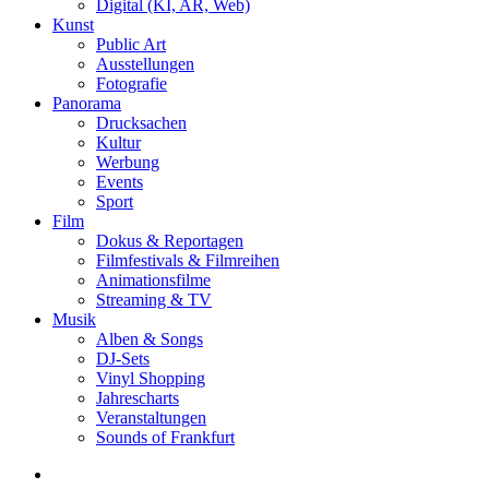
Digital (KI, AR, Web)
Kunst
Public Art
Ausstellungen
Fotografie
Panorama
Drucksachen
Kultur
Werbung
Events
Sport
Film
Dokus & Reportagen
Filmfestivals & Filmreihen
Animationsfilme
Streaming & TV
Musik
Alben & Songs
DJ-Sets
Vinyl Shopping
Jahrescharts
Veranstaltungen
Sounds of Frankfurt
search