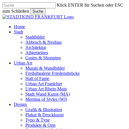
Skip
Klick ENTER für Suchen oder ESC
to
zum Schließen
Suche
main
Close
content
Search
search
Menu
Home
Stadt
Stadtbilder
Abbruch & Neubau
Architektur
Allgemeines
Gastro & Shopping
Urban Art
Murals & Wandbilder
Freiluftgalerie Friedensbrücke
Hall of Fame
Urban Art Frankfurt
Urban Art Rhein-Main
Stadt Wand Kunst (MA)
Meeting of Styles (WI)
Design
Grafik & Illustration
Plakat & Druckkunst
Typo & Type
Produkte & Orte