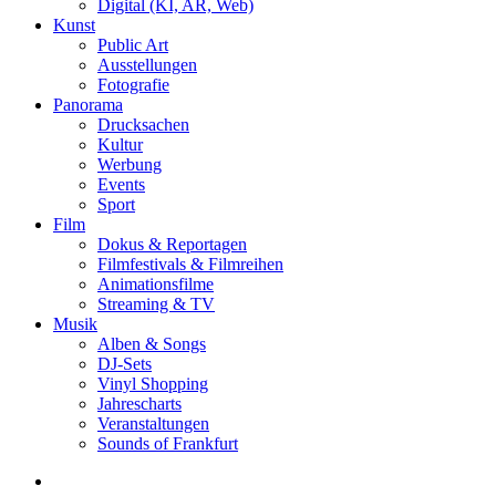
Digital (KI, AR, Web)
Kunst
Public Art
Ausstellungen
Fotografie
Panorama
Drucksachen
Kultur
Werbung
Events
Sport
Film
Dokus & Reportagen
Filmfestivals & Filmreihen
Animationsfilme
Streaming & TV
Musik
Alben & Songs
DJ-Sets
Vinyl Shopping
Jahrescharts
Veranstaltungen
Sounds of Frankfurt
search