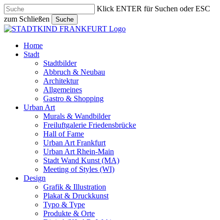
Skip
Klick ENTER für Suchen oder ESC
to
zum Schließen
Suche
main
Close
content
Search
search
Menu
Home
Stadt
Stadtbilder
Abbruch & Neubau
Architektur
Allgemeines
Gastro & Shopping
Urban Art
Murals & Wandbilder
Freiluftgalerie Friedensbrücke
Hall of Fame
Urban Art Frankfurt
Urban Art Rhein-Main
Stadt Wand Kunst (MA)
Meeting of Styles (WI)
Design
Grafik & Illustration
Plakat & Druckkunst
Typo & Type
Produkte & Orte