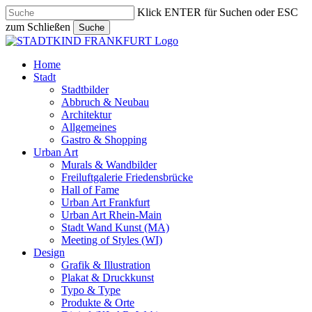
Skip
Klick ENTER für Suchen oder ESC
to
zum Schließen
Suche
main
Close
content
Search
search
Menu
Home
Stadt
Stadtbilder
Abbruch & Neubau
Architektur
Allgemeines
Gastro & Shopping
Urban Art
Murals & Wandbilder
Freiluftgalerie Friedensbrücke
Hall of Fame
Urban Art Frankfurt
Urban Art Rhein-Main
Stadt Wand Kunst (MA)
Meeting of Styles (WI)
Design
Grafik & Illustration
Plakat & Druckkunst
Typo & Type
Produkte & Orte