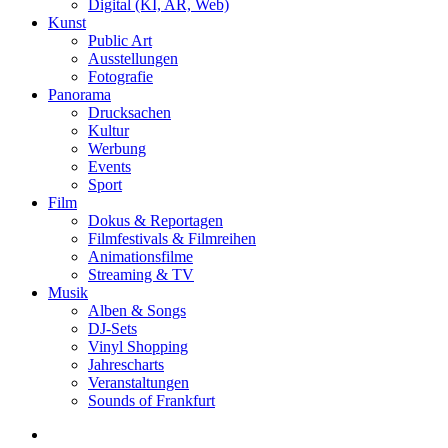
Digital (KI, AR, Web)
Kunst
Public Art
Ausstellungen
Fotografie
Panorama
Drucksachen
Kultur
Werbung
Events
Sport
Film
Dokus & Reportagen
Filmfestivals & Filmreihen
Animationsfilme
Streaming & TV
Musik
Alben & Songs
DJ-Sets
Vinyl Shopping
Jahrescharts
Veranstaltungen
Sounds of Frankfurt
search