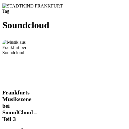
Tag
Soundcloud
Frankfurts
Frankfurts
Musikszene
Musikszene
bei
bei
SoundCloud
SoundCloud –
–
Teil
Teil 3
3