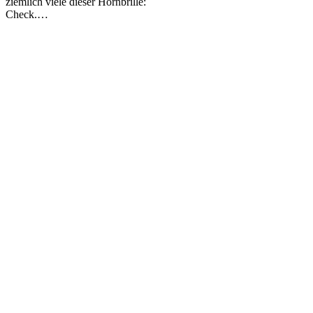
ziemlich viele dieser Hornbrille:
Check.…