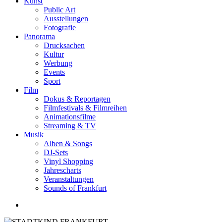
Kunst
Public Art
Ausstellungen
Fotografie
Panorama
Drucksachen
Kultur
Werbung
Events
Sport
Film
Dokus & Reportagen
Filmfestivals & Filmreihen
Animationsfilme
Streaming & TV
Musik
Alben & Songs
DJ-Sets
Vinyl Shopping
Jahrescharts
Veranstaltungen
Sounds of Frankfurt
search