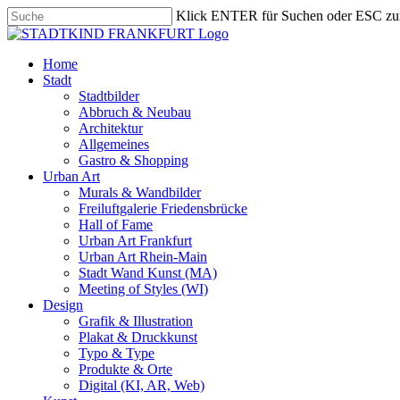
Skip
Klick ENTER für Suchen oder ESC zu
to
Close
main
Search
content
search
Menu
Home
Stadt
Stadtbilder
Abbruch & Neubau
Architektur
Allgemeines
Gastro & Shopping
Urban Art
Murals & Wandbilder
Freiluftgalerie Friedensbrücke
Hall of Fame
Urban Art Frankfurt
Urban Art Rhein-Main
Stadt Wand Kunst (MA)
Meeting of Styles (WI)
Design
Grafik & Illustration
Plakat & Druckkunst
Typo & Type
Produkte & Orte
Digital (KI, AR, Web)