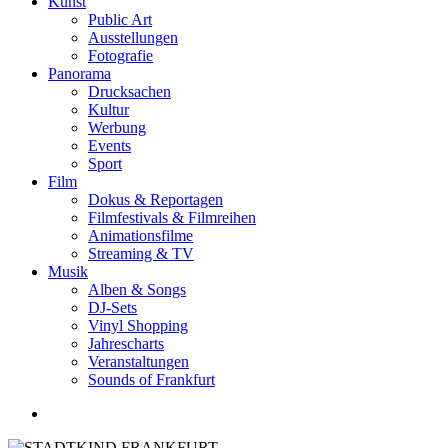
Kunst
Public Art
Ausstellungen
Fotografie
Panorama
Drucksachen
Kultur
Werbung
Events
Sport
Film
Dokus & Reportagen
Filmfestivals & Filmreihen
Animationsfilme
Streaming & TV
Musik
Alben & Songs
DJ-Sets
Vinyl Shopping
Jahrescharts
Veranstaltungen
Sounds of Frankfurt
search