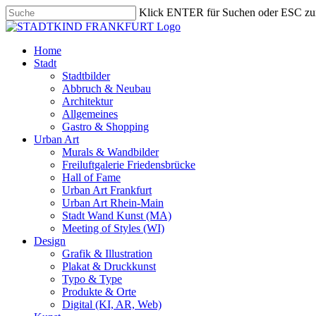
Skip
Klick ENTER für Suchen oder ESC zu
to
Close
main
Search
content
search
Menu
Home
Stadt
Stadtbilder
Abbruch & Neubau
Architektur
Allgemeines
Gastro & Shopping
Urban Art
Murals & Wandbilder
Freiluftgalerie Friedensbrücke
Hall of Fame
Urban Art Frankfurt
Urban Art Rhein-Main
Stadt Wand Kunst (MA)
Meeting of Styles (WI)
Design
Grafik & Illustration
Plakat & Druckkunst
Typo & Type
Produkte & Orte
Digital (KI, AR, Web)