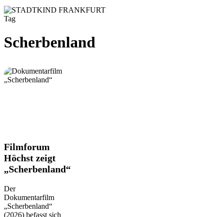
Tag
Scherbenland
Filmforum
Filmforum
Höchst
Höchst zeigt
zeigt
„Scherbenland“
„Scherbenland“
Der
Dokumentarfilm
„Scherbenland“
(2026) befasst sich