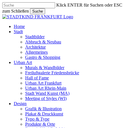
Skip
Klick ENTER für Suchen oder ESC
to
zum Schließen
Suche
main
Close
content
Search
search
Menu
Home
Stadt
Stadtbilder
Abbruch & Neubau
Architektur
Allgemeines
Gastro & Shopping
Urban Art
Murals & Wandbilder
Freiluftgalerie Friedensbrücke
Hall of Fame
Urban Art Frankfurt
Urban Art Rhein-Main
Stadt Wand Kunst (MA)
Meeting of Styles (WI)
Design
Grafik & Illustration
Plakat & Druckkunst
Typo & Type
Produkte & Orte