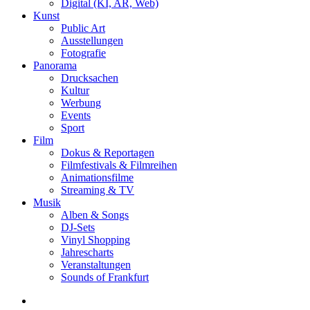
Digital (KI, AR, Web)
Kunst
Public Art
Ausstellungen
Fotografie
Panorama
Drucksachen
Kultur
Werbung
Events
Sport
Film
Dokus & Reportagen
Filmfestivals & Filmreihen
Animationsfilme
Streaming & TV
Musik
Alben & Songs
DJ-Sets
Vinyl Shopping
Jahrescharts
Veranstaltungen
Sounds of Frankfurt
search