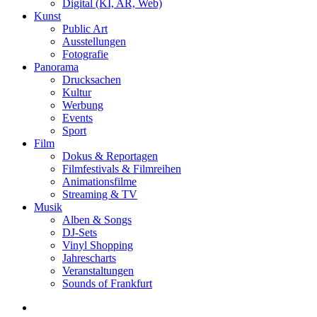
Digital (KI, AR, Web)
Kunst
Public Art
Ausstellungen
Fotografie
Panorama
Drucksachen
Kultur
Werbung
Events
Sport
Film
Dokus & Reportagen
Filmfestivals & Filmreihen
Animationsfilme
Streaming & TV
Musik
Alben & Songs
DJ-Sets
Vinyl Shopping
Jahrescharts
Veranstaltungen
Sounds of Frankfurt
search