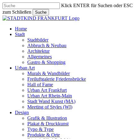
Skip
Klick ENTER für Suchen oder ESC
to
zum Schließen
Suche
main
Close
content
Search
search
Menu
Home
Stadt
Stadtbilder
Abbruch & Neubau
Architektur
Allgemeines
Gastro & Shopping
Urban Art
Murals & Wandbilder
Freiluftgalerie Friedensbrücke
Hall of Fame
Urban Art Frankfurt
Urban Art Rhein-Main
Stadt Wand Kunst (MA)
Meeting of Styles (WI)
Design
Grafik & Illustration
Plakat & Druckkunst
Typo & Type
Produkte & Orte