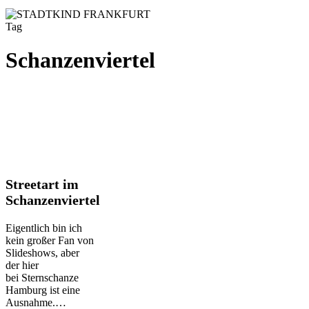
Tag
Schanzenviertel
Streetart
Streetart im
im
Schanzenviertel
Schanzenviertel
Eigentlich bin ich
kein großer Fan von
Slideshows, aber
der hier
bei Sternschanze
Hamburg ist eine
Ausnahme.…