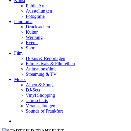
Kunst
Public Art
Ausstellungen
Fotografie
Panorama
Drucksachen
Kultur
Werbung
Events
Sport
Film
Dokus & Reportagen
Filmfestivals & Filmreihen
Animationsfilme
Streaming & TV
Musik
Alben & Songs
DJ-Sets
Vinyl Shopping
Jahrescharts
Veranstaltungen
Sounds of Frankfurt
search