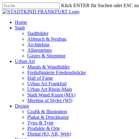
Skip
Klick ENTER für Suchen oder ESC zu
to
Close
main
Search
content
search
Menu
Home
Stadt
Stadtbilder
Abbruch & Neubau
Architektur
Allgemeines
Gastro & Shopping
Urban Art
Murals & Wandbilder
Freiluftgalerie Friedensbrücke
Hall of Fame
Urban Art Frankfurt
Urban Art Rhein-Main
Stadt Wand Kunst (MA)
Meeting of Styles (WI)
Design
Grafik & Illustration
Plakat & Druckkunst
Typo & Type
Produkte & Orte
Digital (KI, AR, Web)