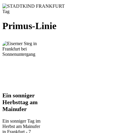
Tag
Primus-Linie
Ein
Ein sonniger
sonniger
Herbsttag am
Herbsttag
Mainufer
am
Mainufer
Ein sonniger Tag im
Herbst am Mainufer
in Frankfurt - 7