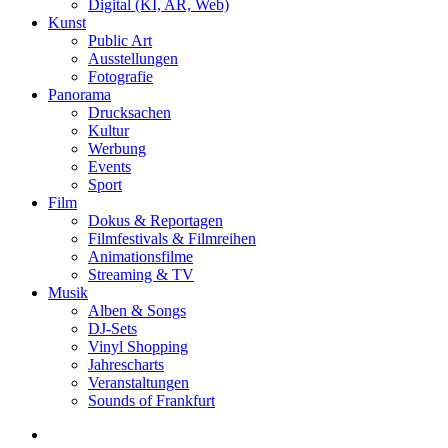
Digital (KI, AR, Web)
Kunst
Public Art
Ausstellungen
Fotografie
Panorama
Drucksachen
Kultur
Werbung
Events
Sport
Film
Dokus & Reportagen
Filmfestivals & Filmreihen
Animationsfilme
Streaming & TV
Musik
Alben & Songs
DJ-Sets
Vinyl Shopping
Jahrescharts
Veranstaltungen
Sounds of Frankfurt
search