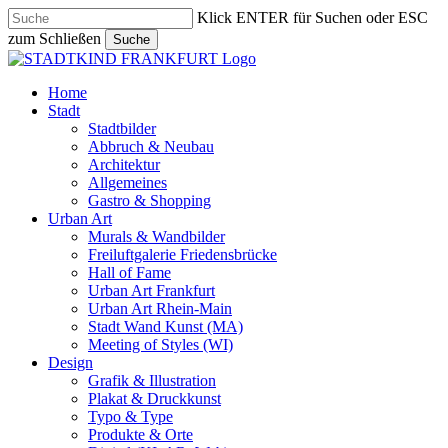
Skip
Klick ENTER für Suchen oder ESC
to
zum Schließen
Suche
main
Close
content
Search
search
Menu
Home
Stadt
Stadtbilder
Abbruch & Neubau
Architektur
Allgemeines
Gastro & Shopping
Urban Art
Murals & Wandbilder
Freiluftgalerie Friedensbrücke
Hall of Fame
Urban Art Frankfurt
Urban Art Rhein-Main
Stadt Wand Kunst (MA)
Meeting of Styles (WI)
Design
Grafik & Illustration
Plakat & Druckkunst
Typo & Type
Produkte & Orte