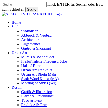
Skip
Klick ENTER für Suchen oder ESC
to
zum Schließen
Suche
main
Close
content
Search
search
Menu
Home
Stadt
Stadtbilder
Abbruch & Neubau
Architektur
Allgemeines
Gastro & Shopping
Urban Art
Murals & Wandbilder
Freiluftgalerie Friedensbrücke
Hall of Fame
Urban Art Frankfurt
Urban Art Rhein-Main
Stadt Wand Kunst (MA)
Meeting of Styles (WI)
Design
Grafik & Illustration
Plakat & Druckkunst
Typo & Type
Produkte & Orte