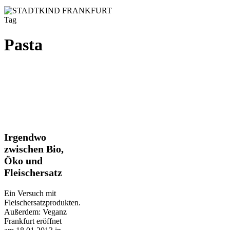
Tag
Pasta
Irgendwo
Irgendwo
zwischen
zwischen Bio,
Bio,
Öko und
Öko
Fleischersatz
und
Fleischersatz
Ein Versuch mit
Fleischersatzprodukten.
Außerdem: Veganz
Frankfurt eröffnet