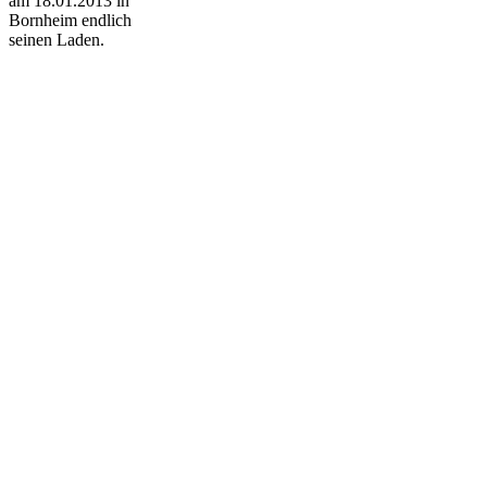
am 18.01.2013 in
Bornheim endlich
seinen Laden.