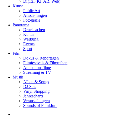
Digital (KI, AR, Web)
Kunst
Public Art
Ausstellungen
Fotografie
Panorama
Drucksachen
Kultur
Werbung
Events
Sport
Film
Dokus & Reportagen
Filmfestivals & Filmreihen
Animationsfilme
Streaming & TV
Musik
Alben & Songs
DJ-Sets
Vinyl Shopping
Jahrescharts
Veranstaltungen
Sounds of Frankfurt
search