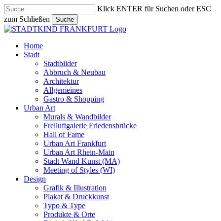
Skip
Klick ENTER für Suchen oder ESC
to
zum Schließen
Suche
main
Close
content
Search
search
Menu
Home
Stadt
Stadtbilder
Abbruch & Neubau
Architektur
Allgemeines
Gastro & Shopping
Urban Art
Murals & Wandbilder
Freiluftgalerie Friedensbrücke
Hall of Fame
Urban Art Frankfurt
Urban Art Rhein-Main
Stadt Wand Kunst (MA)
Meeting of Styles (WI)
Design
Grafik & Illustration
Plakat & Druckkunst
Typo & Type
Produkte & Orte