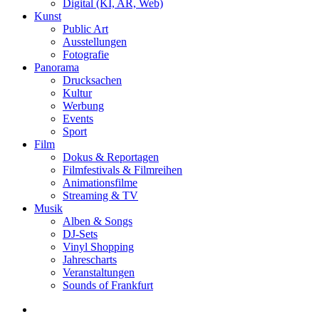
Digital (KI, AR, Web)
Kunst
Public Art
Ausstellungen
Fotografie
Panorama
Drucksachen
Kultur
Werbung
Events
Sport
Film
Dokus & Reportagen
Filmfestivals & Filmreihen
Animationsfilme
Streaming & TV
Musik
Alben & Songs
DJ-Sets
Vinyl Shopping
Jahrescharts
Veranstaltungen
Sounds of Frankfurt
search