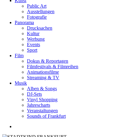
Kunst
Public Art
Ausstellungen
Fotografie
Panorama
Drucksachen
Kultur
Werbung
Events
Sport
Film
Dokus & Reportagen
Filmfestivals & Filmreihen
Animationsfilme
Streaming & TV
Musik
Alben & Songs
DJ-Sets
Vinyl Shopping
Jahrescharts
Veranstaltungen
Sounds of Frankfurt
search