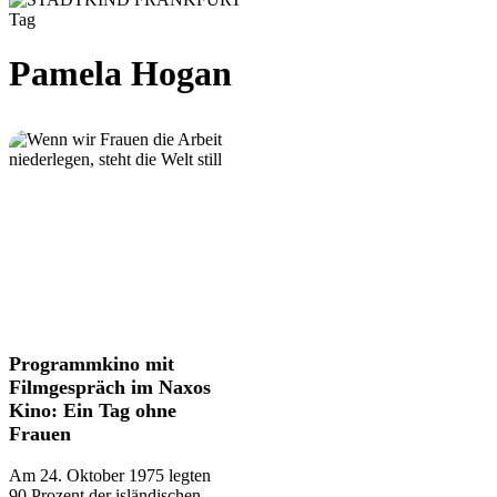
Tag
Pamela Hogan
Programmkino
Programmkino mit
mit
Filmgespräch im Naxos
Filmgespräch
Kino: Ein Tag ohne
im
Frauen
Naxos
Kino:
Am 24. Oktober 1975 legten
Ein
90 Prozent der isländischen