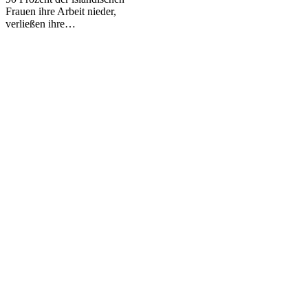
Tag
Frauen ihre Arbeit nieder,
ohne
verließen ihre…
Frauen