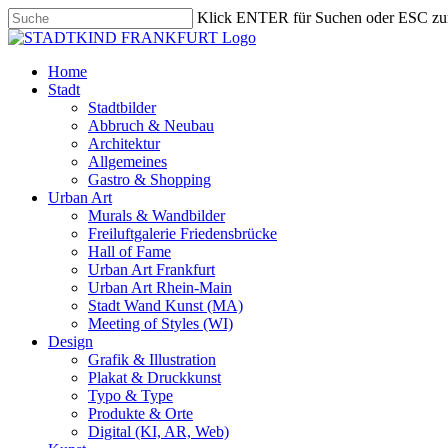
Skip
Klick ENTER für Suchen oder ESC zu
to
Close
main
Search
content
search
Menu
Home
Stadt
Stadtbilder
Abbruch & Neubau
Architektur
Allgemeines
Gastro & Shopping
Urban Art
Murals & Wandbilder
Freiluftgalerie Friedensbrücke
Hall of Fame
Urban Art Frankfurt
Urban Art Rhein-Main
Stadt Wand Kunst (MA)
Meeting of Styles (WI)
Design
Grafik & Illustration
Plakat & Druckkunst
Typo & Type
Produkte & Orte
Digital (KI, AR, Web)