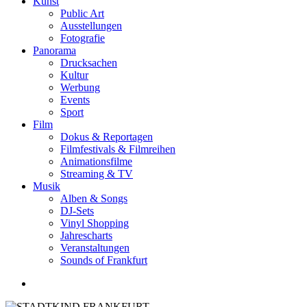
Kunst
Public Art
Ausstellungen
Fotografie
Panorama
Drucksachen
Kultur
Werbung
Events
Sport
Film
Dokus & Reportagen
Filmfestivals & Filmreihen
Animationsfilme
Streaming & TV
Musik
Alben & Songs
DJ-Sets
Vinyl Shopping
Jahrescharts
Veranstaltungen
Sounds of Frankfurt
search