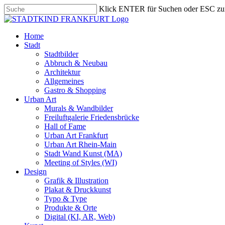
Skip
Klick ENTER für Suchen oder ESC zu
to
Close
main
Search
content
search
Menu
Home
Stadt
Stadtbilder
Abbruch & Neubau
Architektur
Allgemeines
Gastro & Shopping
Urban Art
Murals & Wandbilder
Freiluftgalerie Friedensbrücke
Hall of Fame
Urban Art Frankfurt
Urban Art Rhein-Main
Stadt Wand Kunst (MA)
Meeting of Styles (WI)
Design
Grafik & Illustration
Plakat & Druckkunst
Typo & Type
Produkte & Orte
Digital (KI, AR, Web)