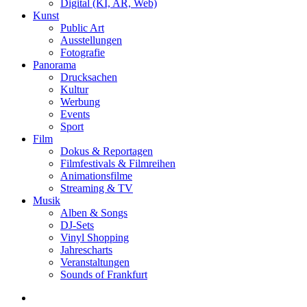
Digital (KI, AR, Web)
Kunst
Public Art
Ausstellungen
Fotografie
Panorama
Drucksachen
Kultur
Werbung
Events
Sport
Film
Dokus & Reportagen
Filmfestivals & Filmreihen
Animationsfilme
Streaming & TV
Musik
Alben & Songs
DJ-Sets
Vinyl Shopping
Jahrescharts
Veranstaltungen
Sounds of Frankfurt
search