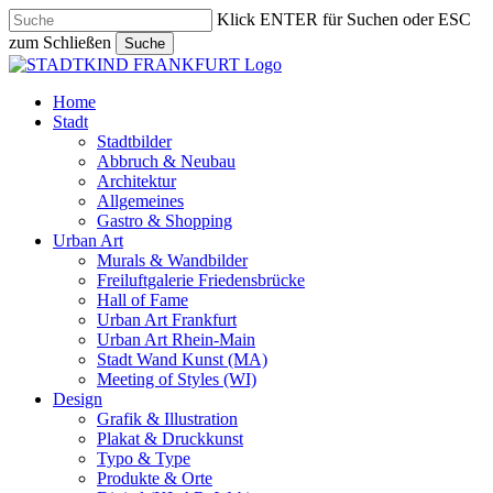
Skip
Klick ENTER für Suchen oder ESC
to
zum Schließen
Suche
main
Close
content
Search
search
Menu
Home
Stadt
Stadtbilder
Abbruch & Neubau
Architektur
Allgemeines
Gastro & Shopping
Urban Art
Murals & Wandbilder
Freiluftgalerie Friedensbrücke
Hall of Fame
Urban Art Frankfurt
Urban Art Rhein-Main
Stadt Wand Kunst (MA)
Meeting of Styles (WI)
Design
Grafik & Illustration
Plakat & Druckkunst
Typo & Type
Produkte & Orte