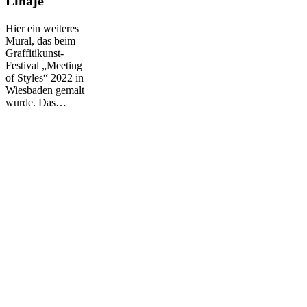
Linaje
–
Jockas,
Hier ein weiteres
Tomer
Mural, das beim
Linaje
Graffitikunst-
Festival „Meeting
of Styles“ 2022 in
Wiesbaden gemalt
wurde. Das…