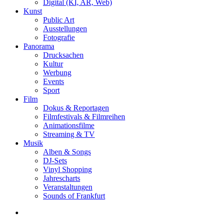
Digital (KI, AR, Web)
Kunst
Public Art
Ausstellungen
Fotografie
Panorama
Drucksachen
Kultur
Werbung
Events
Sport
Film
Dokus & Reportagen
Filmfestivals & Filmreihen
Animationsfilme
Streaming & TV
Musik
Alben & Songs
DJ-Sets
Vinyl Shopping
Jahrescharts
Veranstaltungen
Sounds of Frankfurt
search