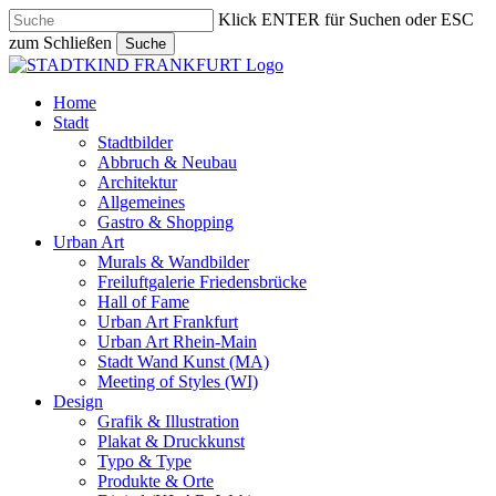
Skip
Klick ENTER für Suchen oder ESC
to
zum Schließen
Suche
main
Close
content
Search
search
Menu
Home
Stadt
Stadtbilder
Abbruch & Neubau
Architektur
Allgemeines
Gastro & Shopping
Urban Art
Murals & Wandbilder
Freiluftgalerie Friedensbrücke
Hall of Fame
Urban Art Frankfurt
Urban Art Rhein-Main
Stadt Wand Kunst (MA)
Meeting of Styles (WI)
Design
Grafik & Illustration
Plakat & Druckkunst
Typo & Type
Produkte & Orte