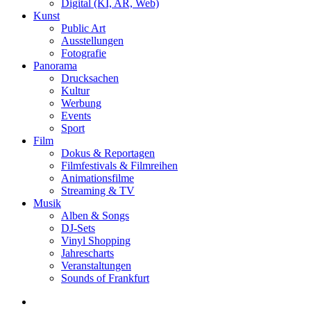
Digital (KI, AR, Web)
Kunst
Public Art
Ausstellungen
Fotografie
Panorama
Drucksachen
Kultur
Werbung
Events
Sport
Film
Dokus & Reportagen
Filmfestivals & Filmreihen
Animationsfilme
Streaming & TV
Musik
Alben & Songs
DJ-Sets
Vinyl Shopping
Jahrescharts
Veranstaltungen
Sounds of Frankfurt
search