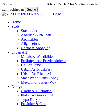
Skip
Klick ENTER für Suchen oder ESC
to
zum Schließen
Suche
main
Close
content
Search
search
Menu
Home
Stadt
Stadtbilder
Abbruch & Neubau
Architektur
Allgemeines
Gastro & Shopping
Urban Art
Murals & Wandbilder
Freiluftgalerie Friedensbrücke
Hall of Fame
Urban Art Frankfurt
Urban Art Rhein-Main
Stadt Wand Kunst (MA)
Meeting of Styles (WI)
Design
Grafik & Illustration
Plakat & Druckkunst
Typo & Type
Produkte & Orte