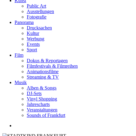
Kunst
Public Art
Ausstellungen
Fotografie
Panorama
Drucksachen
Kultur
Werbung
Events
Sport
Film
Dokus & Reportagen
Filmfestivals & Filmreihen
Animationsfilme
Streaming & TV
Musik
Alben & Songs
DJ-Sets
Vinyl Shopping
Jahrescharts
Veranstaltungen
Sounds of Frankfurt
search