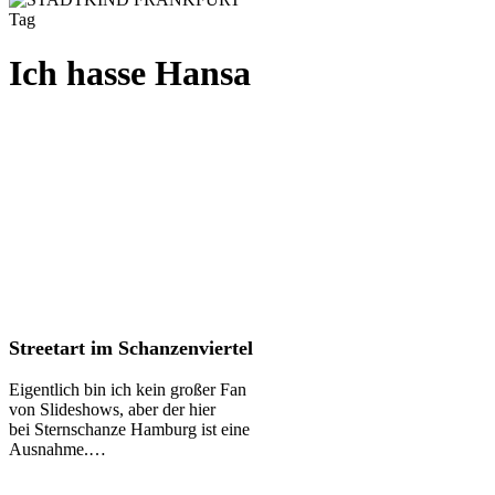
Tag
Ich hasse Hansa
Streetart
Streetart im Schanzenviertel
im
Schanzenviertel
Eigentlich bin ich kein großer Fan
von Slideshows, aber der hier
bei Sternschanze Hamburg ist eine
Ausnahme.…