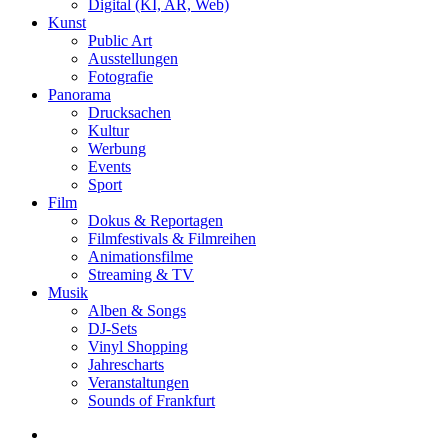
Digital (KI, AR, Web)
Kunst
Public Art
Ausstellungen
Fotografie
Panorama
Drucksachen
Kultur
Werbung
Events
Sport
Film
Dokus & Reportagen
Filmfestivals & Filmreihen
Animationsfilme
Streaming & TV
Musik
Alben & Songs
DJ-Sets
Vinyl Shopping
Jahrescharts
Veranstaltungen
Sounds of Frankfurt
search