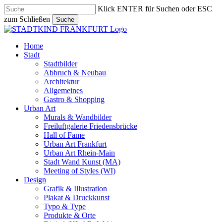
Skip
Klick ENTER für Suchen oder ESC
to
zum Schließen
Suche
main
Close
content
Search
search
Menu
Home
Stadt
Stadtbilder
Abbruch & Neubau
Architektur
Allgemeines
Gastro & Shopping
Urban Art
Murals & Wandbilder
Freiluftgalerie Friedensbrücke
Hall of Fame
Urban Art Frankfurt
Urban Art Rhein-Main
Stadt Wand Kunst (MA)
Meeting of Styles (WI)
Design
Grafik & Illustration
Plakat & Druckkunst
Typo & Type
Produkte & Orte