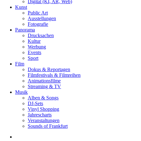
Digital (KI, AR, Web)
Kunst
Public Art
Ausstellungen
Fotografie
Panorama
Drucksachen
Kultur
Werbung
Events
Sport
Film
Dokus & Reportagen
Filmfestivals & Filmreihen
Animationsfilme
Streaming & TV
Musik
Alben & Songs
DJ-Sets
Vinyl Shopping
Jahrescharts
Veranstaltungen
Sounds of Frankfurt
search