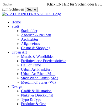
Skip
Klick ENTER für Suchen oder ESC
to
zum Schließen
Suche
main
Close
content
Search
search
Menu
Home
Stadt
Stadtbilder
Abbruch & Neubau
Architektur
Allgemeines
Gastro & Shopping
Urban Art
Murals & Wandbilder
Freiluftgalerie Friedensbrücke
Hall of Fame
Urban Art Frankfurt
Urban Art Rhein-Main
Stadt Wand Kunst (MA)
Meeting of Styles (WI)
Design
Grafik & Illustration
Plakat & Druckkunst
Typo & Type
Produkte & Orte