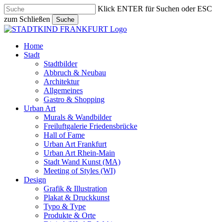
Skip
Klick ENTER für Suchen oder ESC
to
zum Schließen
Suche
main
Close
content
Search
search
Menu
Home
Stadt
Stadtbilder
Abbruch & Neubau
Architektur
Allgemeines
Gastro & Shopping
Urban Art
Murals & Wandbilder
Freiluftgalerie Friedensbrücke
Hall of Fame
Urban Art Frankfurt
Urban Art Rhein-Main
Stadt Wand Kunst (MA)
Meeting of Styles (WI)
Design
Grafik & Illustration
Plakat & Druckkunst
Typo & Type
Produkte & Orte