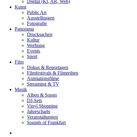
Digital (KI, AR, Web)
Kunst
Public Art
Ausstellungen
Fotografie
Panorama
Drucksachen
Kultur
Werbung
Events
Sport
Film
Dokus & Reportagen
Filmfestivals & Filmreihen
Animationsfilme
Streaming & TV
Musik
Alben & Songs
DJ-Sets
Vinyl Shopping
Jahrescharts
Veranstaltungen
Sounds of Frankfurt
search