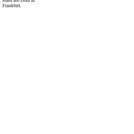
Haus am Dom in
Frankfurt.