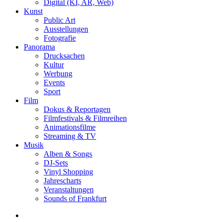
Digital (KI, AR, Web)
Kunst
Public Art
Ausstellungen
Fotografie
Panorama
Drucksachen
Kultur
Werbung
Events
Sport
Film
Dokus & Reportagen
Filmfestivals & Filmreihen
Animationsfilme
Streaming & TV
Musik
Alben & Songs
DJ-Sets
Vinyl Shopping
Jahrescharts
Veranstaltungen
Sounds of Frankfurt
search