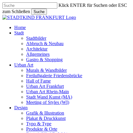
Skip
Klick ENTER für Suchen oder ESC
to
zum Schließen
Suche
main
Close
content
Search
search
Menu
Home
Stadt
Stadtbilder
Abbruch & Neubau
Architektur
Allgemeines
Gastro & Shopping
Urban Art
Murals & Wandbilder
Freiluftgalerie Friedensbrücke
Hall of Fame
Urban Art Frankfurt
Urban Art Rhein-Main
Stadt Wand Kunst (MA)
Meeting of Styles (WI)
Design
Grafik & Illustration
Plakat & Druckkunst
Typo & Type
Produkte & Orte