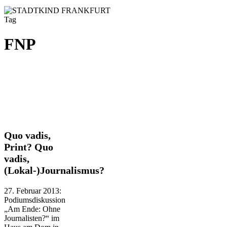
Tag
FNP
Quo
Quo vadis,
vadis,
Print? Quo
Print?
vadis,
Quo
(Lokal-)Journalismus?
vadis,
(Lokal-)Journalismus?
27. Februar 2013:
Podiumsdiskussion
„Am Ende: Ohne
Journalisten?“ im