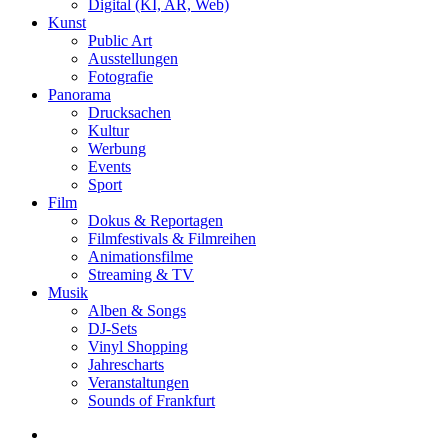
Digital (KI, AR, Web)
Kunst
Public Art
Ausstellungen
Fotografie
Panorama
Drucksachen
Kultur
Werbung
Events
Sport
Film
Dokus & Reportagen
Filmfestivals & Filmreihen
Animationsfilme
Streaming & TV
Musik
Alben & Songs
DJ-Sets
Vinyl Shopping
Jahrescharts
Veranstaltungen
Sounds of Frankfurt
search