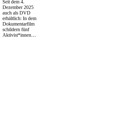
Seit dem 4.
Staat
Dezember 2025
versagte“
auch als DVD
erhältlich: In dem
Dokumentarfilm
schildern fünf
Aktivist*innen…