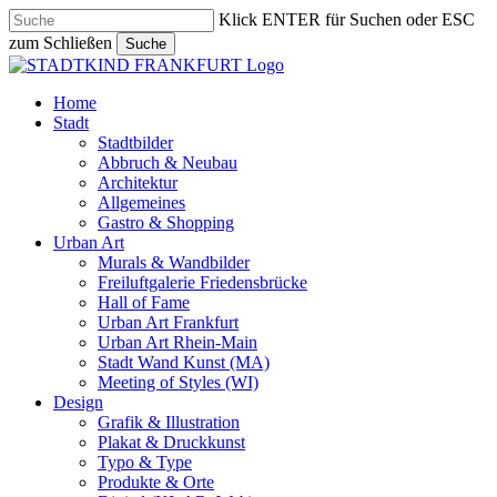
Skip
Klick ENTER für Suchen oder ESC
to
zum Schließen
Suche
main
Close
content
Search
search
Menu
Home
Stadt
Stadtbilder
Abbruch & Neubau
Architektur
Allgemeines
Gastro & Shopping
Urban Art
Murals & Wandbilder
Freiluftgalerie Friedensbrücke
Hall of Fame
Urban Art Frankfurt
Urban Art Rhein-Main
Stadt Wand Kunst (MA)
Meeting of Styles (WI)
Design
Grafik & Illustration
Plakat & Druckkunst
Typo & Type
Produkte & Orte