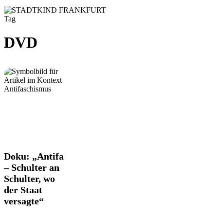
Tag
DVD
Doku:
Doku: „Antifa
„Antifa
– Schulter an
–
Schulter, wo
Schulter
der Staat
an
Schulter,
versagte“
wo
der