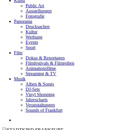
Kunst
Public Art
Ausstellungen
Fotografie
Panorama
Drucksachen
Kultur
Werbung
Events
Sport
Film
Dokus & Reportagen
Filmfestivals & Filmreihen
Animationsfilme
Streaming & TV
Musik
Alben & Songs
DJ-Sets
Vinyl Shopping
Jahrescharts
Veranstaltungen
Sounds of Frankfurt
search