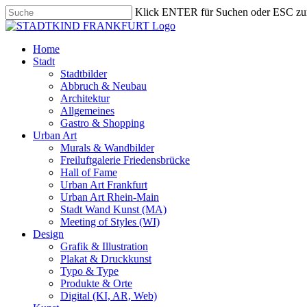
Skip
Klick ENTER für Suchen oder ESC zu
to
Close
main
Search
content
search
Menu
Home
Stadt
Stadtbilder
Abbruch & Neubau
Architektur
Allgemeines
Gastro & Shopping
Urban Art
Murals & Wandbilder
Freiluftgalerie Friedensbrücke
Hall of Fame
Urban Art Frankfurt
Urban Art Rhein-Main
Stadt Wand Kunst (MA)
Meeting of Styles (WI)
Design
Grafik & Illustration
Plakat & Druckkunst
Typo & Type
Produkte & Orte
Digital (KI, AR, Web)