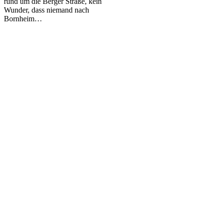
rund um die Berger Straße, kein
Wunder, dass niemand nach
Bornheim…