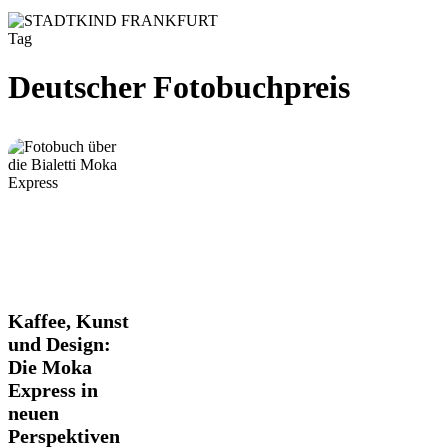
Tag
Deutscher Fotobuchpreis
Kaffee,
Kaffee, Kunst
Kunst
und Design:
und
Die Moka
Design:
Express in
Die
Moka
neuen
Express
Perspektiven
in