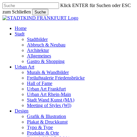
Skip
Klick ENTER für Suchen oder ESC
to
zum Schließen
Suche
main
Close
content
Search
search
Menu
Home
Stadt
Stadtbilder
Abbruch & Neubau
Architektur
Allgemeines
Gastro & Shopping
Urban Art
Murals & Wandbilder
Freiluftgalerie Friedensbrücke
Hall of Fame
Urban Art Frankfurt
Urban Art Rhein-Main
Stadt Wand Kunst (MA)
Meeting of Styles (WI)
Design
Grafik & Illustration
Plakat & Druckkunst
Typo & Type
Produkte & Orte