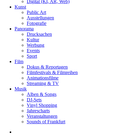
Digital (KI, AR, Web)
Kunst
Public Art
Ausstellungen
Fotografie
Panorama
Drucksachen
Kultur
Werbung
Events
Sport
Film
Dokus & Reportagen
Filmfestivals & Filmreihen
Animationsfilme
Streaming & TV
Musik
Alben & Songs
DJ-Sets
Vinyl Shopping
Jahrescharts
Veranstaltungen
Sounds of Frankfurt
search