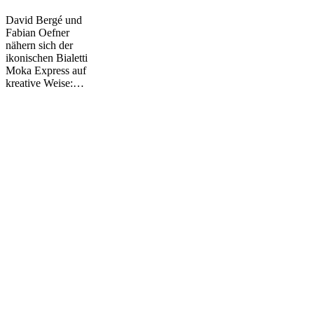
neuen
David Bergé und
Perspektiven
Fabian Oefner
nähern sich der
ikonischen Bialetti
Moka Express auf
kreative Weise:…