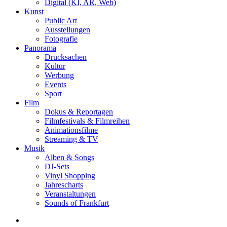
Digital (KI, AR, Web)
Kunst
Public Art
Ausstellungen
Fotografie
Panorama
Drucksachen
Kultur
Werbung
Events
Sport
Film
Dokus & Reportagen
Filmfestivals & Filmreihen
Animationsfilme
Streaming & TV
Musik
Alben & Songs
DJ-Sets
Vinyl Shopping
Jahrescharts
Veranstaltungen
Sounds of Frankfurt
search