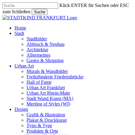
Skip
Klick ENTER für Suchen oder ESC
to
zum Schließen
Suche
main
Close
content
Search
search
Menu
Home
Stadt
Stadtbilder
Abbruch & Neubau
Architektur
Allgemeines
Gastro & Shopping
Urban Art
Murals & Wandbilder
Freiluftgalerie Friedensbrücke
Hall of Fame
Urban Art Frankfurt
Urban Art Rhein-Main
Stadt Wand Kunst (MA)
Meeting of Styles (WI)
Design
Grafik & Illustration
Plakat & Druckkunst
Typo & Type
Produkte & Orte