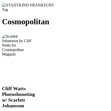
Tag
Cosmopolitan
Cliff
Cliff Watts
Watts
Photoshoooting
Photoshoooting
w/ Scarlett
w/
Johansson
Scarlett
Johansson