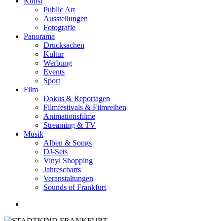
Kunst
Public Art
Ausstellungen
Fotografie
Panorama
Drucksachen
Kultur
Werbung
Events
Sport
Film
Dokus & Reportagen
Filmfestivals & Filmreihen
Animationsfilme
Streaming & TV
Musik
Alben & Songs
DJ-Sets
Vinyl Shopping
Jahrescharts
Veranstaltungen
Sounds of Frankfurt
search