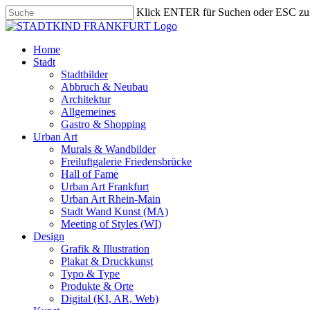
Skip
Klick ENTER für Suchen oder ESC zu
to
Close
main
Search
content
search
Menu
Home
Stadt
Stadtbilder
Abbruch & Neubau
Architektur
Allgemeines
Gastro & Shopping
Urban Art
Murals & Wandbilder
Freiluftgalerie Friedensbrücke
Hall of Fame
Urban Art Frankfurt
Urban Art Rhein-Main
Stadt Wand Kunst (MA)
Meeting of Styles (WI)
Design
Grafik & Illustration
Plakat & Druckkunst
Typo & Type
Produkte & Orte
Digital (KI, AR, Web)