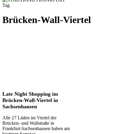
Tag
Brücken-Wall-Viertel
Late
Late Night Shopping im
Night
Brücken-Wall-Viertel in
Shopping
Sachsenhausen
im
Brücken-
Alle 27 Läden im Viertel der
Wall-
Brücken- und Wallstraße in
Viertel
Frankfurt-Sachsenhausen haben am
in
heutigen Samstag…