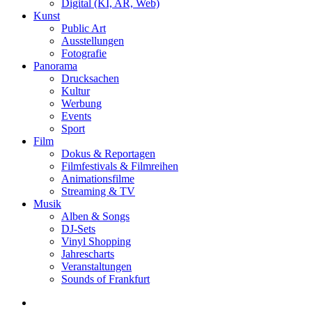
Digital (KI, AR, Web)
Kunst
Public Art
Ausstellungen
Fotografie
Panorama
Drucksachen
Kultur
Werbung
Events
Sport
Film
Dokus & Reportagen
Filmfestivals & Filmreihen
Animationsfilme
Streaming & TV
Musik
Alben & Songs
DJ-Sets
Vinyl Shopping
Jahrescharts
Veranstaltungen
Sounds of Frankfurt
search