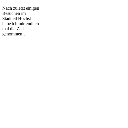
–
Nach zuletzt einigen
Part
Besuchen im
1
Stadtteil Höchst
habe ich mir endlich
mal die Zeit
genommen…