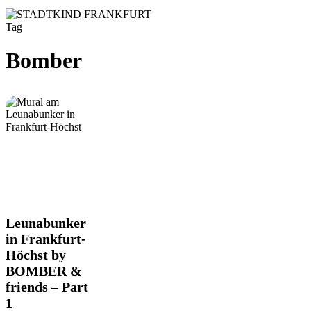
Tag
Bomber
Leunabunker
Leunabunker
in
in Frankfurt-
Frankfurt-
Höchst by
Höchst
BOMBER &
by
BOMBER
friends – Part
&
1
friends