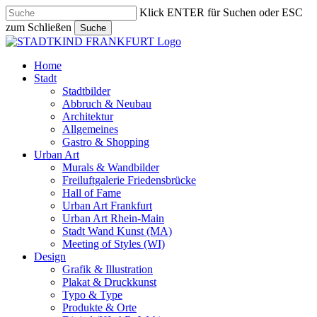
Skip
Klick ENTER für Suchen oder ESC
to
zum Schließen
Suche
main
Close
content
Search
search
Menu
Home
Stadt
Stadtbilder
Abbruch & Neubau
Architektur
Allgemeines
Gastro & Shopping
Urban Art
Murals & Wandbilder
Freiluftgalerie Friedensbrücke
Hall of Fame
Urban Art Frankfurt
Urban Art Rhein-Main
Stadt Wand Kunst (MA)
Meeting of Styles (WI)
Design
Grafik & Illustration
Plakat & Druckkunst
Typo & Type
Produkte & Orte